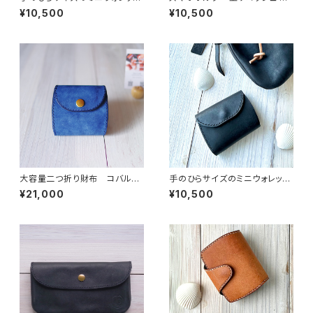
ト コバルト色 本革手縫いイ
ラック 手縫い仕上げ お洒落
¥10,500
¥10,500
タリアンレザー使用 送料無料
なイタリアンレザー 送料無
料
大容量二つ折り財布 コバルト
手のひらサイズのミニウォレッ
ブルー イタリアンレザー 総
ト ブラック色 本革手縫いイタ
¥21,000
¥10,500
手縫い仕上げ 送料無料
リアンレザー使用 送料無料