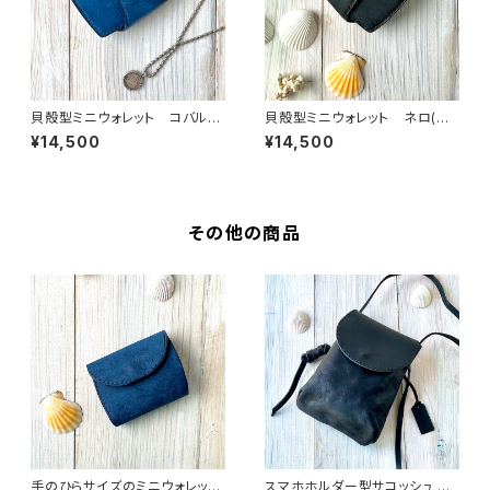
貝殻型ミニウォレット コバル
貝殻型ミニウォレット ネロ(ブ
ト イタリアンレザー 総手縫
ラック) イタリアンレザー 総
¥14,500
¥14,500
い仕上げ 送料無料
手縫い仕上げ 送料無料
その他の商品
手のひらサイズのミニウォレッ
スマホホルダー型サコッシュ ブ