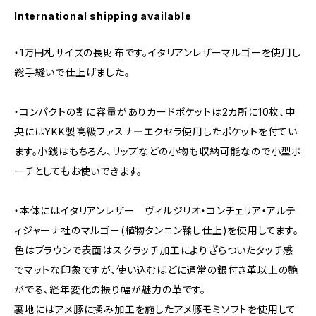
International shipping available
・1万円札サイズの長財布です。イタリアンレザーマルゴーを使用し
総手縫いで仕上げました。
・コンパクトの割に容量がありカードポケットは2カ所に10枚、中
央にはYKK製高級ファスナ―エクセラ使用したポケットを付てい
ます。小銭はもちろん、リップなどの小物も収納可能なので小型ポ
ーチとしてもお使いできます。
・本体にはイタリアンレザー ヴィルジリオ・コンチェリア・アルテ
ィジャーナ社のマルゴー(植物タンニン鞣し仕上)を使用してます。
色はブラウンで表面はスクラッチ加工によりざらついたタッチ感
でマットな印象ですが、使い込むほどに通常の銀付き革以上の艶
がでる、経年変化の振り幅が魅力の革です。
裏地にはアメ豚に揉み加工を施したアメ豚モミソフトを使用して